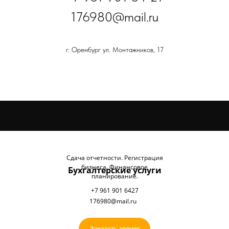
176980@mail.ru
г. Оренбург ул. Монтажников, 17
Сдача отчетности. Регистрация
бизнеса. Финансовое
Бухгалтерские услуги
планирование.
+7 961 901 6427
176980@mail.ru